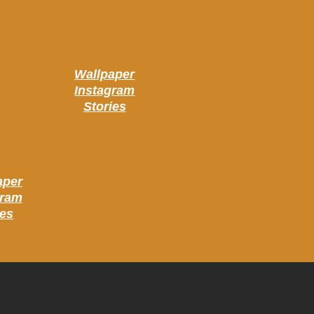
Wallpaper
Instagram
Stories
aper
gram
ies