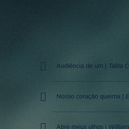
Tocador
Audiência de um
|
Talita 
de
áudio
Tocador
Nosso coração queima
|
E
de
áudio
Tocador
Abre meus olhos
|
Willia