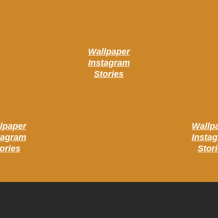
Wallpaper
Instagram
Stories
lpaper
Wallp
tagram
Insta
ories
Stor