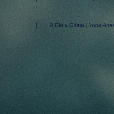
de
áudio
Tocador
A Ele a Glória
|
Yoná Amo
de
áudio