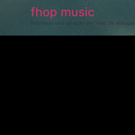
fhop music
Instruindo uma geração por meio de teologia