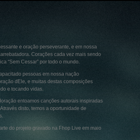
cessante e oração perseverante, e em nossa
e arrebatadora. Corações cada vez mais sendo
lica “Sem Cessar” por todo o mundo.
capacitado pessoas em nossa nação
coração dEle, e muitas destas composições
do e tocando vidas.
adoração entoamos canções autorais inspiradas
 Através disto, temos a oportunidade de
s.
rte do projeto gravado na Fhop Live em maio