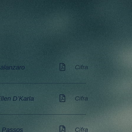
Calanzaro
Cifra
llen D’Karla
Cifra
m Passos
Cifra