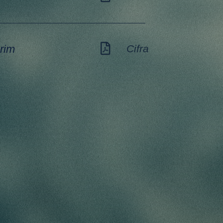
rim
Cifra