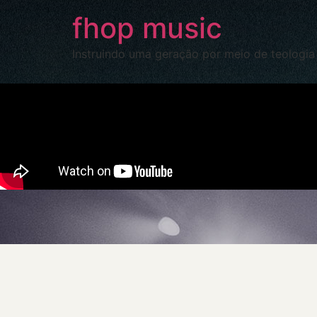
fhop music
Instruindo uma geração por meio de teologia