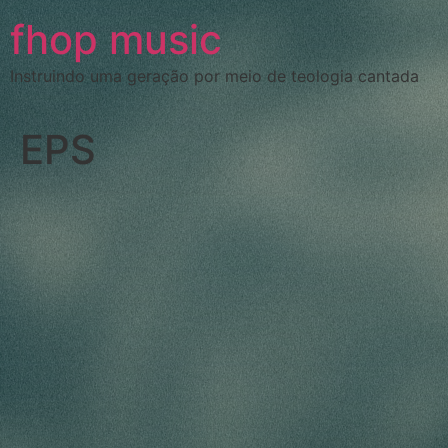
fhop music
Instruindo uma geração por meio de teologia cantada
EPS